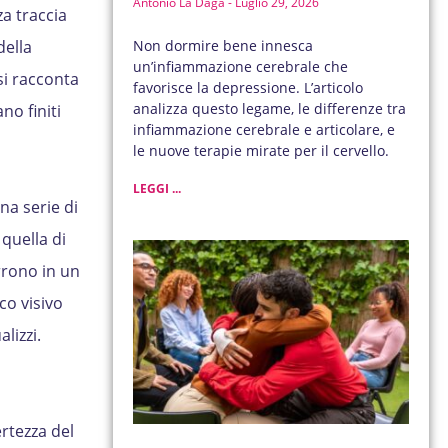
Antonio La Daga
Luglio 29, 2026
za traccia
della
Non dormire bene innesca
un’infiammazione cerebrale che
si racconta
favorisce la depressione. L’articolo
analizza questo legame, le differenze tra
no finiti
infiammazione cerebrale e articolare, e
le nuove terapie mirate per il cervello.
LEGGI ...
na serie di
quella di
rrono in un
co visivo
lizzi.
ertezza del