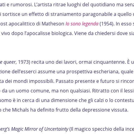
ati e rumorosi. L’artista ritrae luoghi del quotidiano ma sen
 sortisce un effetto di straniamento paragonabile a quello 
ost apocalittico di Matheson
Io sono legenda
(1954). In esso 
 vivo dopo l’apocalisse biologica. Viene da chiedersi dove sia
re queer
, 1973) recita uno dei lavori, ormai cinquantenne. È u
zione dell’esserci assume una prospettiva escheriana, quale 
ista dei mondi impossibili. Passato presente e futuro si rinco
a un uomo comune, ma non qualsiasi. Ritratto con il lessi
uomo è in cerca di una dimensione che gli calzi o lo contestua
 che Michals ha definito frutto della depressione vissuta.
erg’s Magic Mirror of Uncertainty
(Il magico specchio della inc