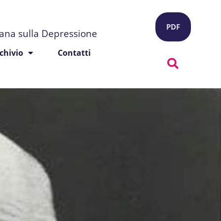
PDF
liana sulla Depressione
chivio
Contatti