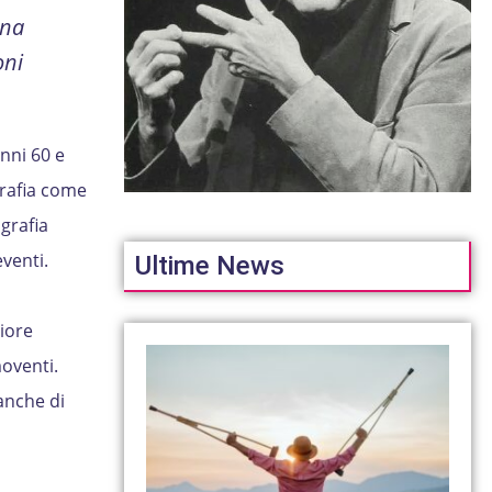
una
oni
nni 60 e
grafia come
grafia
venti.
Ultime News
riore
oventi.
(anche di