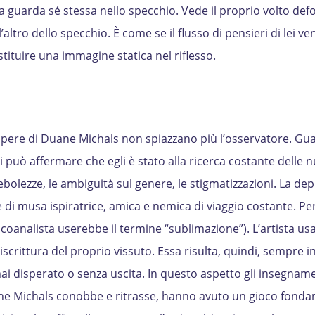
guarda sé stessa nello specchio. Vede il proprio volto def
’altro dello specchio. È come se il flusso di pensieri di lei ve
stituire una immagine statica nel riflesso.
le opere di Duane Michals non spiazzano più l’osservatore. G
si può affermare che egli è stato alla ricerca costante delle 
e debolezze, le ambiguità sul genere, le stigmatizzazioni. La de
 di musa ispiratrice, amica e nemica di viaggio costante. Pe
icoanalista userebbe il termine “sublimazione”). L’artista usa
scrittura del proprio vissuto. Essa risulta, quindi, sempre in
i disperato o senza uscita. In questo aspetto gli insegname
 che Michals conobbe e ritrasse, hanno avuto un gioco fonda