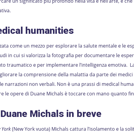
care un significato più profondo nella vita e nell’arte, e che
tiva.
edical humanities
izzata come un mezzo per esplorare la salute mentale e le es
tudi in cui si valorizza la fotografia per documentare le esper
suto traumatico e per implementare l’intelligenza emotiva. L
gliorare la comprensione della malattia da parte dei medici 
lle narrazioni non verbali. Non è una prassi di medical human
rire le opere di Duane Michals è toccare con mano quanto fin
i Duane Michals in breve
 York
(New York vuota) Michals cattura l’isolamento e la soli