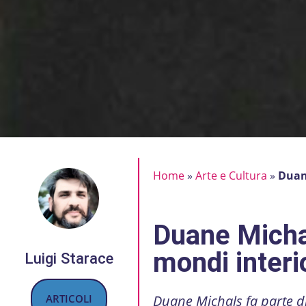
Home
»
Arte e Cultura
»
Duane
Duane Michal
mondi interi
Luigi Starace
ARTICOLI
Duane Michals fa parte di 