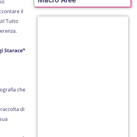
Macro Aree
sso
ccontare il
i! Tutto
ferenza.
gi Starace*
ografia che
raccolta di
 sua