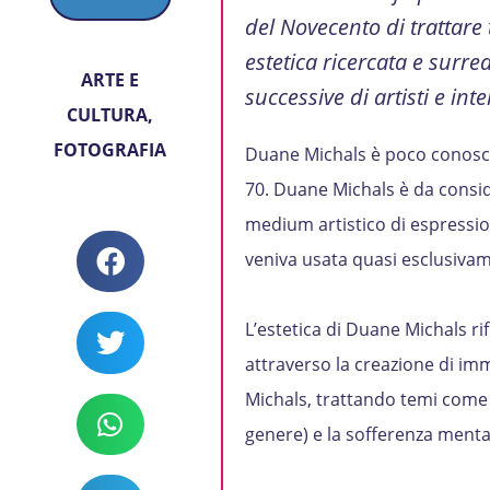
del Novecento di trattare
estetica ricercata e surr
ARTE E
successive di artisti e intel
CULTURA
,
FOTOGRAFIA
Duane Michals è poco conosciut
70. Duane Michals è da conside
medium artistico di espression
veniva usata quasi esclusivam
L’estetica di Duane Michals rifl
attraverso la creazione di i
Michals, trattando temi come l’
genere) e la sofferenza mental