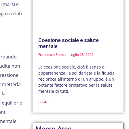
ormarsi e
nga rivelato
Coesione sociale e salute
mentale
Francesco Franza
Luglio 28, 2026
uardando
nudità non
La coesione sociale, cioè il senso di
appartenenza, la solidarietà e la fiducia
pressione
reciproca all’interno di un gruppo, è un
r metterla
potente fattore protettivo per la salute
mentale di tutti.
 la
 equilibrio
LEGGI ...
nti
mentale.