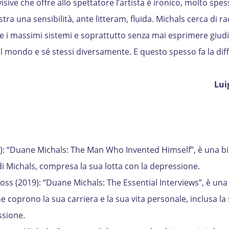
 visive che offre allo spettatore l’artista è ironico, molto spe
ra una sensibilità, ante litteram, fluida. Michals cerca di ra
 massimi sistemi e soprattutto senza mai esprimere giudiz
, il mondo e sé stessi diversamente. E questo spesso fa la dif
Lui
): “Duane Michals: The Man Who Invented Himself”, è una bi
 di Michals, compresa la sua lotta con la depressione.
ss (2019): “Duane Michals: The Essential Interviews”, è una 
e coprono la sua carriera e la sua vita personale, inclusa la
ssione.