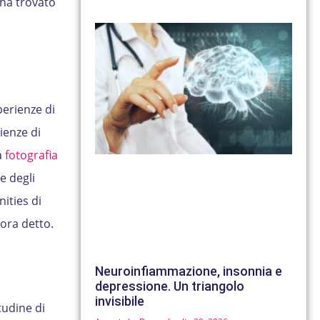
 ha trovato
perienze di
ienze di
a
fotografia
e degli
ities di
ora detto.
Neuroinfiammazione, insonnia e
depressione. Un triangolo
invisibile
tudine di