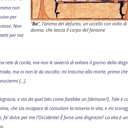
 anima non
ssivo per
“
Ba
“, l’anima del defunto, un uccello con volto di
orasse. Non
donna, che lascia il corpo del faraone
petti per me
 rete di corda, ma non le avverrà di evitare il giorno della disgr
trada, ma io non le do ascolto; mi trascina alla morte, prima che
bruciarmi […].
disgrazia, e sta da quel lato come farebbe un [demone?]. Tale è co
ma, che sia incapace di consolare la miseria in vita, e mi scorag
, fa’ dolce per me l’Occidente! È forse una disgrazia? La vita è un
no.