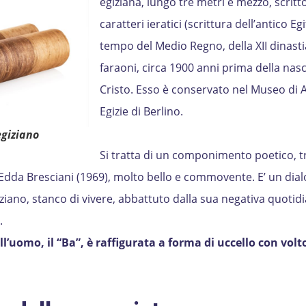
egiziana, lungo tre metri e mezzo, scritt
caratteri ieratici (scrittura dell’antico Egi
tempo del Medio Regno, della XII dinasti
faraoni, circa 1900 anni prima della nasc
Cristo. Esso è conservato nel Museo di A
Egizie di Berlino.
egiziano
Si tratta di un componimento poetico, t
Edda Bresciani (1969), molto bello e commovente. E’ un dia
iano, stanco di vivere, abbattuto dalla sua negativa quotidi
.
ll’uomo, il “Ba”, è raffigurata a forma di uccello con volto