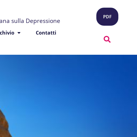
PDF
liana sulla Depressione
chivio
Contatti