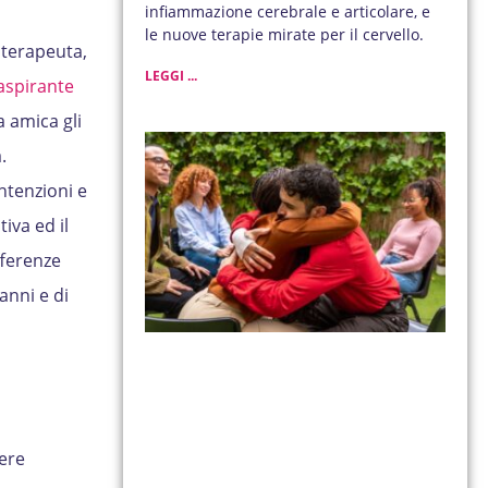
infiammazione cerebrale e articolare, e
le nuove terapie mirate per il cervello.
terapeuta,
LEGGI ...
aspirante
a amica gli
.
intenzioni e
iva ed il
fferenze
anni e di
ere