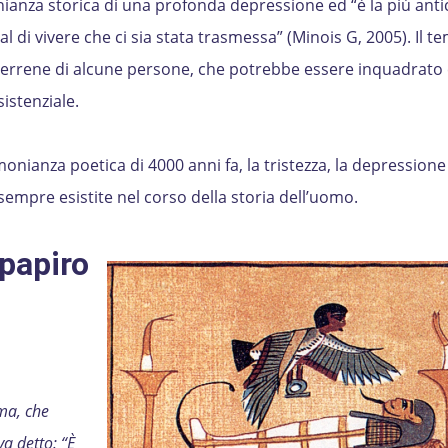
ianza storica di una profonda depressione ed “è la più anti
l di vivere che ci sia stata trasmessa” (Minois G, 2005). Il t
e terrene di alcune persone, che potrebbe essere inquadrat
istenziale.
nianza poetica di 4000 anni fa, la tristezza, la depressione 
empre esistite nel corso della storia dell’uomo.
papiro
ma, che
a detto: “È