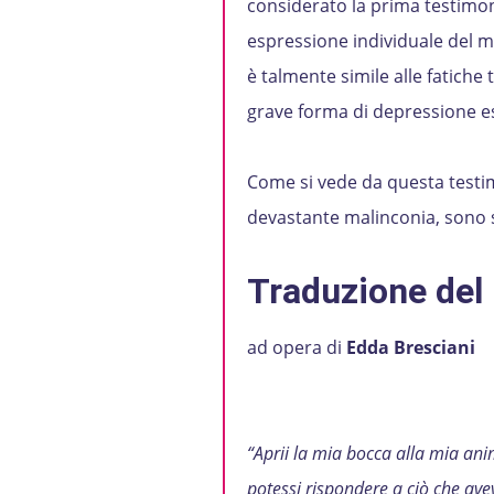
considerato la prima testimon
espressione individuale del ma
è talmente simile alle fatich
grave forma di depressione es
Come si vede da questa testimo
devastante malinconia, sono s
Traduzione del 
ad opera di
Edda Bresciani
“Aprii la mia bocca alla mia ani
potessi rispondere a ciò che avev