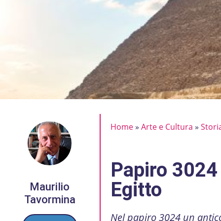
Home
»
Arte e Cultura
»
Stori
Papiro 3024 
Egitto
Maurilio
Tavormina
Nel papiro 3024 un antic