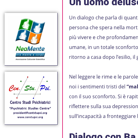
Un uomo deluso
Un dialogo che parla di quanto
persona che spera nella mort
più vivere e che profondamente
umane, in un totale sconforto,
ritorno a casa dopo l’esilio, il
Nel leggere le rime e le parol
noi i sentimenti tristi del
“mal
con il suo sconforto. Si è rapi
riflettere sulla sua depressio
sull’incapacità a fronteggiare l
Dialogo con Ba