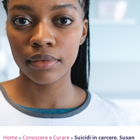
Home
»
Conoscere e Curare
»
Suicidi in carcere. Susan