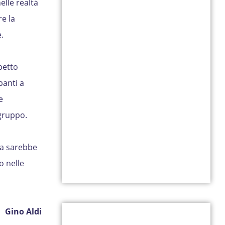
elle realtà
re la
.
petto
panti a
e
 gruppo.
nza sarebbe
o nelle
Gino Aldi