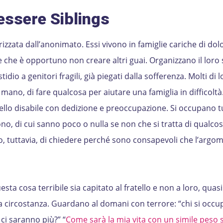
essere Siblings
erizzata dall’anonimato. Essi vivono in famiglie cariche di dolo
he è opportuno non creare altri guai. Organizzano il loro 
dio a genitori fragili, già piegati dalla sofferenza. Molti di l
mano, di fare qualcosa per aiutare una famiglia in difficolt
tello disabile con dedizione e preoccupazione. Si occupano tu
 di cui sanno poco o nulla se non che si tratta di qualcos
o, tuttavia, di chiedere perché sono consapevoli che l’argo
ta cosa terribile sia capitato al fratello e non a loro, quasi
a circostanza. Guardano al domani con terrore: “chi si occu
 ci saranno più?” “
Come sarà la mia vita con un simile peso s