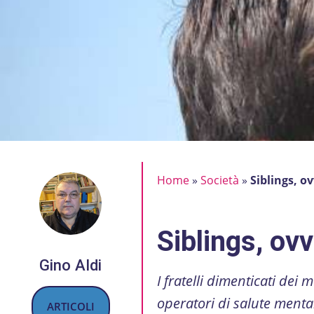
Home
»
Società
»
Siblings, ov
Siblings, ovve
Gino Aldi
I fratelli dimenticati dei
operatori di salute menta
ARTICOLI