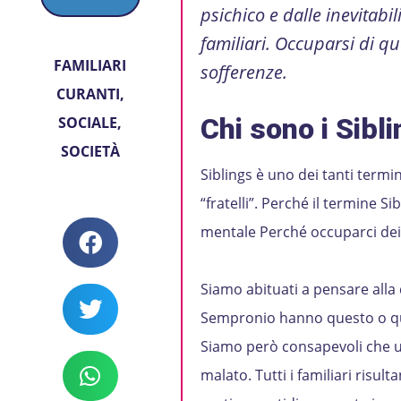
psichico e dalle inevitabi
familiari. Occuparsi di que
FAMILIARI
sofferenze.
CURANTI
,
Chi sono i Sibl
SOCIALE
,
SOCIETÀ
Siblings è uno dei tanti termin
“fratelli”. Perché il termine 
mentale Perché occuparci dei s
Siamo abituati a pensare alla 
Sempronio hanno questo o quel
Siamo però consapevoli che un
malato. Tutti i familiari risu