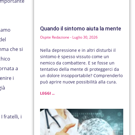
importante
Quando il sintomo aiuta la mente
biamo
Ospite Redazione
Luglio 30, 2026
del
amma che si
Nella depressione e in altri disturbi il
sintomo è spesso vissuto come un
chico
nemico da combattere. E se fosse un
iornata a
tentativo della mente di proteggerci da
un dolore insopportabile? Comprenderlo
enire i
può aprire nuove possibilità alla cura.
già
LEGGI ...
fratelli, i