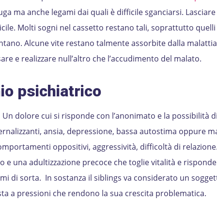
uga ma anche legami dai quali è difficile sganciarsi. Lasciar
fficile. Molti sogni nel cassetto restano tali, soprattutto quell
ntano. Alcune vite restano talmente assorbite dalla malattia
sare e realizzare null’altro che l’accudimento del malato.
io psichiatrico
! Un dolore cui si risponde con l’anonimato e la possibilità d
ternalizzanti, ansia, depressione, bassa autostima oppure m
mportamenti oppositivi, aggressività, difficoltà di relazione.
mo e una adultizzazione precoce che toglie vitalità e risponde 
i di sorta. In sostanza il siblings va considerato un sogget
ta a pressioni che rendono la sua crescita problematica.