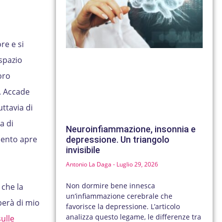
re e si
spazio
oro
à. Accade
ttavia di
a di
Neuroinfiammazione, insonnia e
mento apre
depressione. Un triangolo
invisibile
Antonio La Daga
Luglio 29, 2026
Non dormire bene innesca
 che la
un’infiammazione cerebrale che
perà di mio
favorisce la depressione. L’articolo
analizza questo legame, le differenze tra
ulle