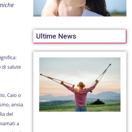
amiche
Ultime News
gnifica:
 di salute
io, Caio o
smo, ansia.
ia del
hiamati a