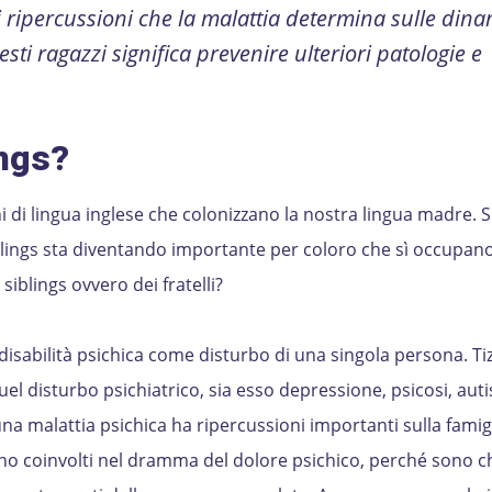
li ripercussioni che la malattia determina sulle din
sti ragazzi significa prevenire ulteriori patologie e
ings?
i di lingua inglese che colonizzano la nostra lingua madre. Si
Siblings sta diventando importante per coloro che sì occupano
iblings ovvero dei fratelli?
disabilità psichica come disturbo di una singola persona. Tiz
 disturbo psichiatrico, sia esso depressione, psicosi, auti
a malattia psichica ha ripercussioni importanti sulla famigl
ltano coinvolti nel dramma del dolore psichico, perché sono c