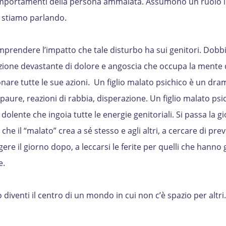
omportamenti della persona ammalata. Assumono un ruolo 
cui stiamo parlando.
rendere l’impatto che tale disturbo ha sui genitori. Dob
zione devastante di dolore e angoscia che occupa la mente 
onare tutte le sue azioni. Un figlio malato psichico è un dr
aure, reazioni di rabbia, disperazione. Un figlio malato psi
dolente che ingoia tutte le energie genitoriali. Si passa la g
he il “malato” crea a sé stesso e agli altri, a cercare di prev
e il giorno dopo, a leccarsi le ferite per quelli che hanno 
e.
 diventi il centro di un mondo in cui non c’è spazio per altri. I 