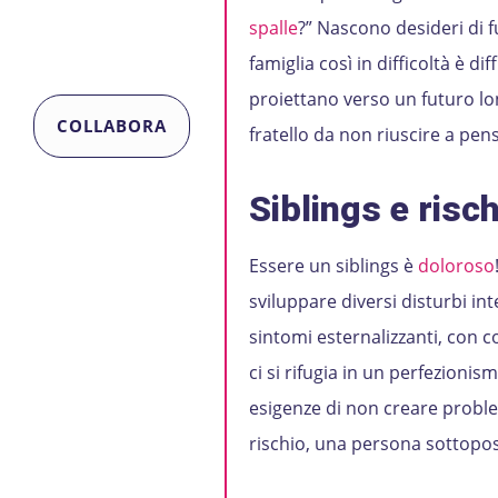
spalle
?” Nascono desideri di f
famiglia così in difficoltà è di
proiettano verso un futuro lo
COLLABORA
fratello da non riuscire a pen
Siblings e risch
Essere un siblings è
doloroso
sviluppare diversi disturbi in
sintomi esternalizzanti, con co
ci si rifugia in un perfezionis
esigenze di non creare problem
rischio, una persona sottopos