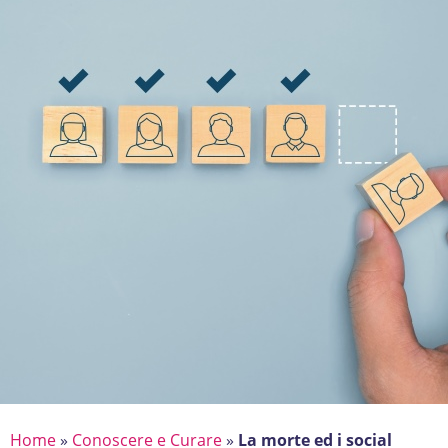
Home
»
Conoscere e Curare
»
La morte ed i social