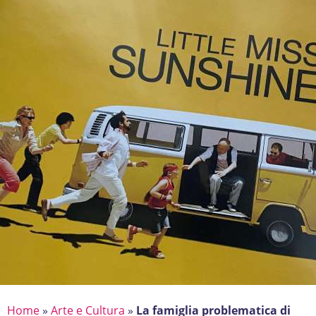
Home
»
Arte e Cultura
»
La famiglia problematica di