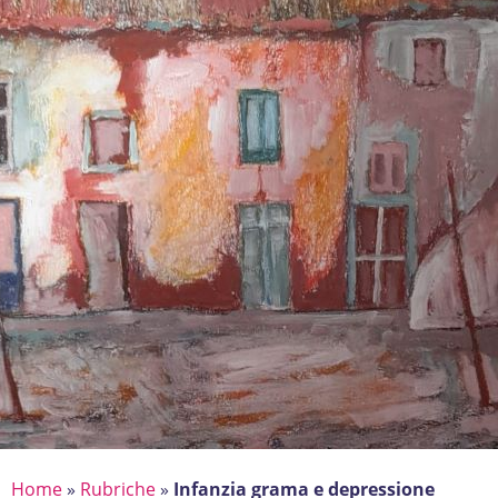
Home
»
Rubriche
»
Infanzia grama e depressione