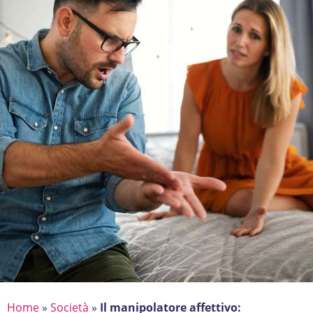
Home
»
Società
»
Il manipolatore affettivo: