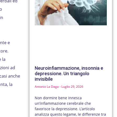
verbali ed
co
in
ante e
tore.
 la
zioni ad
Neuroinfiammazione, insonnia e
depressione. Un triangolo
 casi anche
invisibile
nta, la
Antonio La Daga
Luglio 29, 2026
Non dormire bene innesca
un’infiammazione cerebrale che
favorisce la depressione. L’articolo
analizza questo legame, le differenze tra