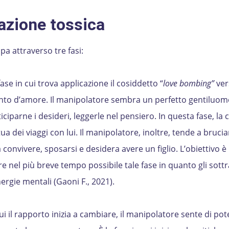
lazione tossica
pa attraverso tre fasi:
ase in cui trova applicazione il cosiddetto “
love bombing”
vers
to d’amore. Il manipolatore sembra un perfetto gentiluomo
iciparne i desideri, leggerle nel pensiero. In questa fase, l
tua dei viaggi con lui. Il manipolatore, inoltre, tende a brucia
onvivere, sposarsi e desidera avere un figlio. L’obiettivo è 
e nel più breve tempo possibile tale fase in quanto gli sott
rgie mentali (Gaoni F., 2021).
cui il rapporto inizia a cambiare, il manipolatore sente di pot