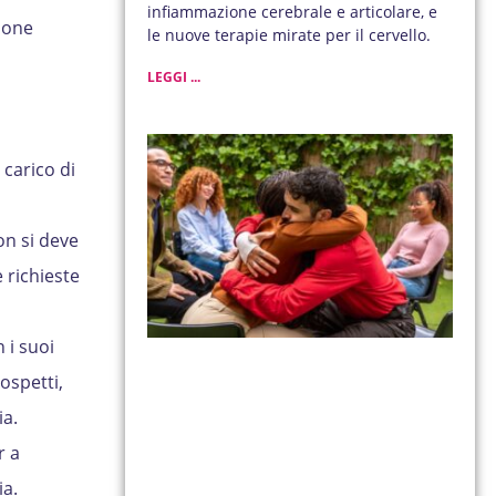
infiammazione cerebrale e articolare, e
ione
le nuove terapie mirate per il cervello.
LEGGI ...
 carico di
on si deve
 richieste
 i suoi
ospetti,
ia.
r a
ia.