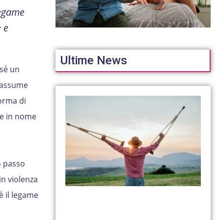
legame
 e
Ultime News
 sé un
e assume
orma di
ce in nome
o passo
in violenza
è il legame