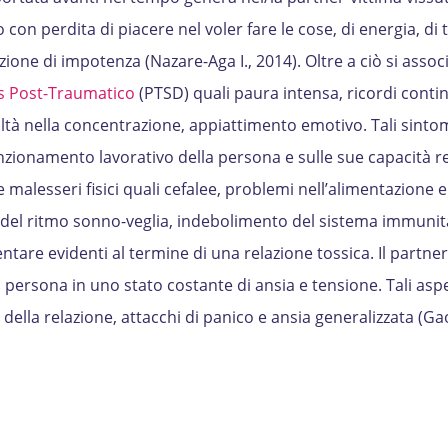
 con perdita di piacere nel voler fare le cose, di energia, di t
zione di impotenza (Nazare-Aga I., 2014). Oltre a ciò si asso
s Post-Traumatico
(PTSD) quali paura intensa, ricordi contin
coltà nella concentrazione, appiattimento emotivo. Tali sint
zionamento lavorativo della persona e sulle sue capacità rel
 malesseri fisici quali cefalee, problemi nell’alimentazione e
e del ritmo sonno-veglia, indebolimento del sistema immunit
ntare evidenti al termine di una relazione tossica. Il partner
persona in uno stato costante di ansia e tensione. Tali aspe
ella relazione, attacchi di panico e ansia generalizzata (Gao