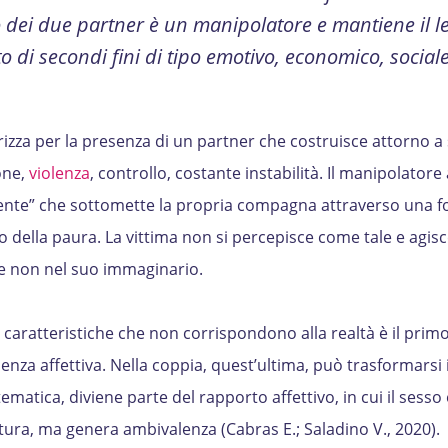
no dei due partner è un manipolatore e mantiene il 
o di secondi fini di tipo emotivo, economico, sociale
erizza per la presenza di un partner che costruisce attorno a
one,
violenza
, controllo, costante instabilità. Il manipolator
dente” che sottomette la propria compagna attraverso una f
della paura. La vittima non si percepisce come tale e agis
se non nel suo immaginario.
r caratteristiche che non corrispondono alla realtà è il prim
enza affettiva. Nella coppia, quest’ultima, può trasformarsi 
ematica, diviene parte del rapporto affettivo, in cui il sesso 
tura, ma genera ambivalenza (Cabras E.; Saladino V., 2020).