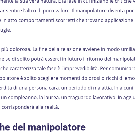
nte la sua vera natura. È la fase in cui iniziano le critiche 
r sentire l’altro di poco valore. Il manipolatore diventa po
te in atto comportamenti scorretti che trovano applicazione 
ugie.
più dolorosa. La fine della relazione avviene in modo umili
 se di solito potrà esserci in futuro il ritorno del manipola
che caratterizza tale fase è l’imprevedibilità. Per comunicare
ipolatore è solito scegliere momenti dolorosi o ricchi di emo
rdita di una persona cara, un periodo di malattia. In alcuni
 un compleanno, la laurea, un traguardo lavorativo. In aggiu
corrisponderà alla realtà.
che del manipolatore