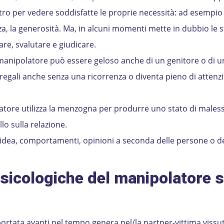
altro per vedere soddisfatte le proprie necessità: ad esempio 
ezza, la generosità. Ma, in alcuni momenti mette in dubbio le 
care, svalutare e giudicare.
l manipolatore può essere geloso anche di un genitore o di u
 regali anche senza una ricorrenza o diventa pieno di attenz
tore utilizza la menzogna per produrre uno stato di maless
lo sulla relazione.
idea, comportamenti, opinioni a seconda delle persone o de
icologiche del manipolatore s
ortata avanti nel tempo genera nel/la partner-vittima vissut