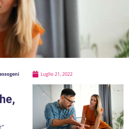
ressogeni
Luglio 21, 2022
che,
e”