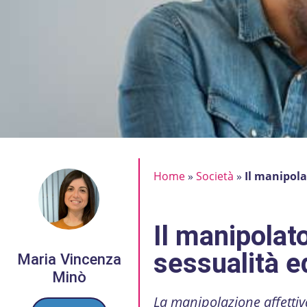
Home
»
Società
»
Il manipola
Il manipolato
sessualità e
Maria Vincenza
Minò
La manipolazione affettiva