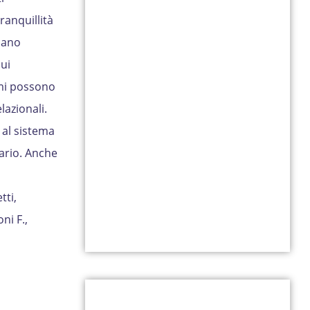
ranquillità
ciano
ui
omi possono
azionali.
 al sistema
ario. Anche
tti,
ni F.,