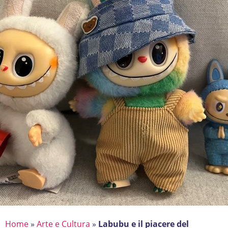
Home
»
Arte e Cultura
»
Labubu e il piacere del