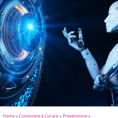
Home
»
Conoscere e Curare
»
Prevenzione
»