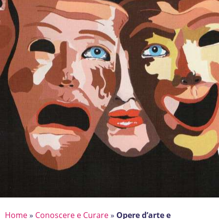
Home
»
Conoscere e Curare
»
Opere d’arte e