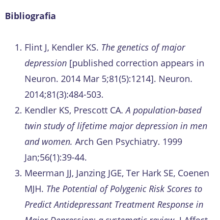
Bibliografia
Flint J, Kendler KS.
The genetics of major
depression
[published correction appears in
Neuron. 2014 Mar 5;81(5):1214]. Neuron.
2014;81(3):484-503.
Kendler KS, Prescott CA.
A population-based
twin study of lifetime major depression in men
and women.
Arch Gen Psychiatry. 1999
Jan;56(1):39-44.
Meerman JJ, Janzing JGE, Ter Hark SE, Coenen
MJH.
The Potential of Polygenic Risk Scores to
Predict Antidepressant Treatment Response in
Major Depression: a systematic review.
J Affect