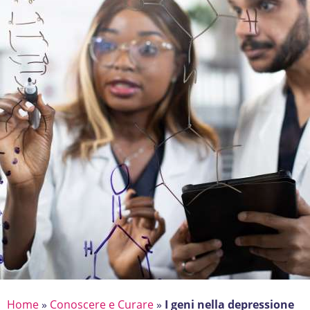
Home
»
Conoscere e Curare
»
I geni nella depressione