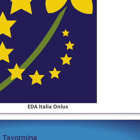
EDA Italia Onlus
o Tavormina