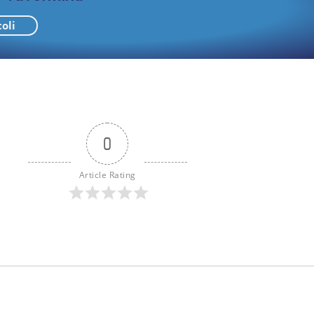
coli
0
Article Rating