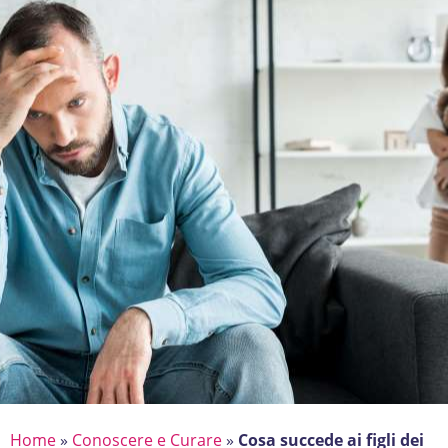
Home
»
Conoscere e Curare
»
Cosa succede ai figli dei