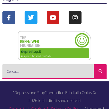
“Depressione Stop” periodico Eda Italia Onlus ©
2026Tutti i diritti sono riservati
| Contatti |
Cookie & Privacy Policy |
Managed