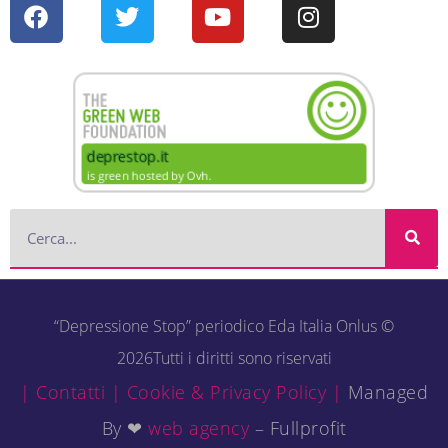
“Depressione Stop” periodico Eda Italia Onlus ©
2026Tutti i diritti sono riservati
| Contatti |
Cookie & Privacy Policy |
Managed
By ❤
web agency
– Fullprofit