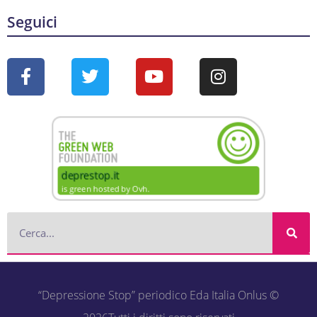
Seguici
“Depressione Stop” periodico Eda Italia Onlus ©