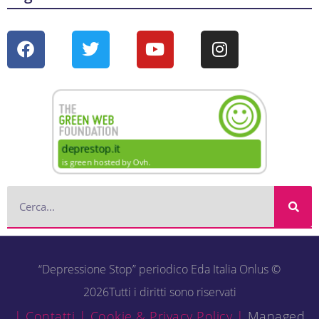
“Depressione Stop” periodico Eda Italia Onlus ©
2026Tutti i diritti sono riservati
| Contatti |
Cookie & Privacy Policy |
Managed