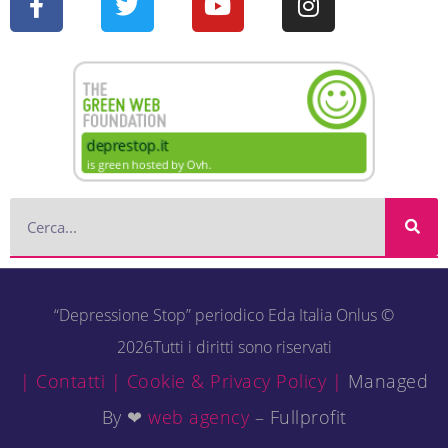
“Depressione Stop” periodico Eda Italia Onlus ©
2026Tutti i diritti sono riservati
| Contatti |
Cookie & Privacy Policy |
Managed
By ❤
web agency
– Fullprofit